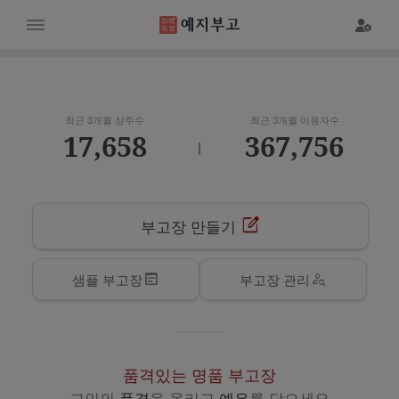
최근 3개월 상주수
최근 3개월 이용자수
17,658
367,756
|
edit_square
부고장 만들기
wysiwyg
person_search
샘플 부고장
부고장 관리
품격있는 명품 부고장
고인의
품격
을 올리고
예우
를 담으세요